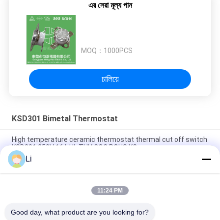
এর সেরা মূল্য পান
MOQ：
1000PCS
চালিয়ে
KSD301 Bimetal Thermostat
High temperature ceramic thermostat thermal cut off switch
KSD301 250V 16A UL TUV CQC ROHS KC
Li
Bimetal Disc Snap Action Thermostats, low temperature
limited control switch H31 250V 10 13C
11:24 PM
Snap Action Type KSD301 Bimetal Thermostat AC 125V 250V
Power Rated
Good day, what product are you looking for?