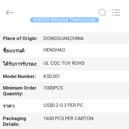
Dongguan
Heng
Hao
Electric
Co.,
KSD301 Bimetal Thermostat
Ltd.
All
บ้าน
Rights
Reserved.
Place of Origin:
DONGGUAN,CHINA
HENGHAO
ชื่อแบรนด์:
ผลิตภัณฑ์
UL CQC TUV ROHS
ได้รับการรับรอง:
แสดง
Model Number:
KSD301
VR
Minimum Order
1000PCS
Quantity:
US$0.2-0.3 PER PC
เกี่ยว
ราคา:
Packaging
1650 PCS PER CARTON
กับ
Details: