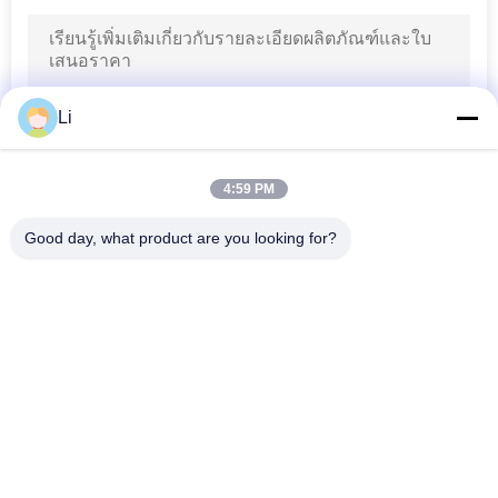
91
17AM Thermal
Li
Protector
4:59 PM
Good day, what product are you looking for?
หมวดหมู่ยอดนิยม
ทั้งหมด
16
Thermal Cutoff
KSD Bimetal 
KSD301 Bimetal 
Thermostat
Thermostat
Switch
Thermal Protection 
KSD302 Thermostat
Switch
เครื่องสลับความร้อน 
NTC Thermistor 