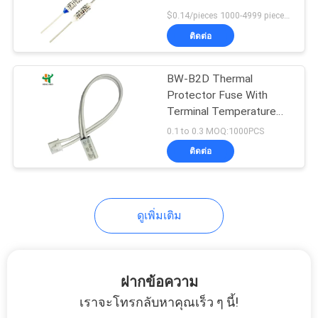
ข่าว
Household Appliances
$0.14/pieces 1000-4999 pieces MOQ:1000 pieces
ติดต่อ
29
ทุก
เครื่องสลับความร้อน
BW-B2D Thermal
กรณี
Protector Fuse With
KSD
Terminal Temperature
Limited Controller
0.1 to 0.3 MOQ:1000PCS
แผนผัง
ติดต่อ
เว็บไซต์
162
ดูเพิ่มเติม
NTC Thermistor
PRIVACY
POLICY
Temperature Sensor
ฝากข้อความ
เราจะโทรกลับหาคุณเร็ว ๆ นี้!