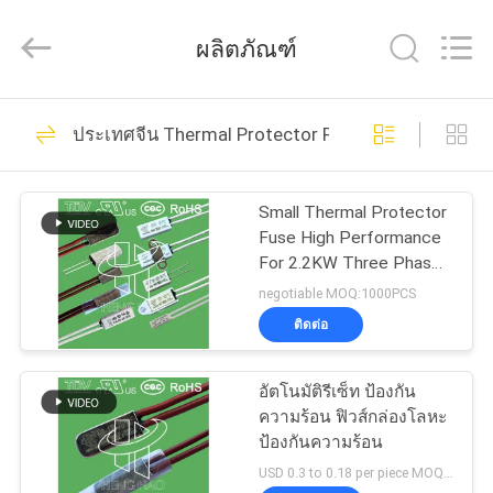
Dongguan
Heng
Hao
ผลิตภัณฑ์
Electric
Co.,
Ltd.
All
126
บ้าน
Rights
Reserved.
ประเทศจีน Thermal Protector Fuse
KSD Bimetal
Thermostat
ผลิตภัณฑ์
Small Thermal Protector
Fuse High Performance
For 2.2KW Three Phase
แสดง
Motor
negotiable MOQ:1000PCS
VR
ติดต่อ
274
KSD301 Bimetal
อัตโนมัติรีเซ็ท ป้องกัน
เกี่ยว
ความร้อน ฟิวส์กล่องโลหะ
Thermostat
ป้องกันความร้อน
กับ
USD 0.3 to 0.18 per piece MOQ:1000pcs