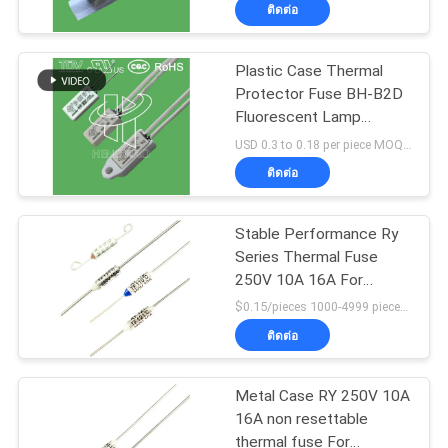
เรา
ติดต่อ
Plastic Case Thermal
223
ทัวร์
Protector Fuse BH-B2D
Fluorescent Lamp
Thermal Protection
โรงงาน
Ballasts Usage
USD 0.3 to 0.18 per piece MOQ:1000pcs
Switch
ติดต่อ
ควบคุม
Stable Performance Ry
คุณภาพ
Series Thermal Fuse
250V 10A 16A For
18
Electric Stove
$0.15/pieces 1000-4999 pieces MOQ:1000 pieces
ติดต่อ
ติดต่อ
KSD302 Thermostat
เรา
Metal Case RY 250V 10A
16A non resettable
thermal fuse For