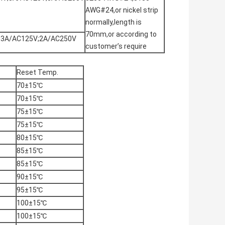
AWG#24,or nickel strip
normally,length is
70mm,or according to
;3A/AC125V;2A/AC250V
customer’s require
Reset Temp.
70±15℃
70±15℃
75±15℃
75±15℃
80±15℃
85±15℃
85±15℃
90±15℃
95±15℃
100±15℃
100±15℃