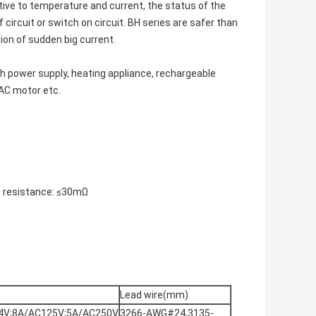
tive to temperature and current, the status of the
circuit or switch on circuit. BH series are safer than
ion of sudden big current.
witch power supply, heating appliance, rechargeable
 AC motor etc.
t resistance: ≤30mΩ
Lead wire(mm)
4V;8A/AC125V;5A/AC250V
3266-AWG#24,3135-