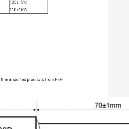
105±15℃
110±15℃
ther imported products from PEPI