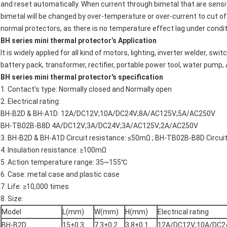
and reset automatically. When current through bimetal that are sensi
bimetal will be changed by over-temperature or over-current to cut off 
normal protectors, as there is no temperature effect lag under condit
BH series mini thermal protector’s
Application
It is widely applied for all kind of motors, lighting, inverter welder, s
battery pack, transformer, rectifier, portable power tool, water pump,
BH
series mini thermal protector's
specification
1. Contact’s type: Normally closed and Normally open
2. Electrical rating:
BH-B2D & BH-A1D: 12A/DC12V;10A/DC24V;8A/AC125V;5A/AC250V
BH-TB02B-B8D:4A/DC12V;3A/DC24V;3A/AC125V;2A/AC250V
3. BH-B2D & BH-A1D Circuit resistance: ≤50mΩ ; BH-TB02B-B8D Circui
4. Insulation resistance: ≥100mΩ
5. Action temperature range: 35~155℃
6. Case: metal case and plastic case
7. Life: ≥10,000 times
8. Size:
Model
L(mm)
W(mm)
H(mm)
Electrical rating
BH-B2D
15±0.3
7.3±0.2
3.8±0.1
12A/DC12V;10A/DC2