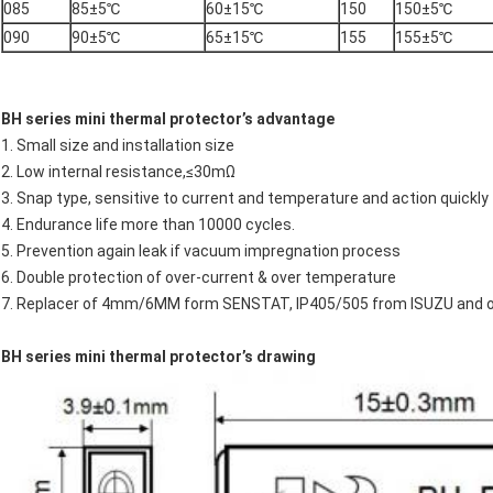
085
85±5℃
60±15℃
150
150±5℃
090
90±5℃
65±15℃
155
155±5℃
BH series mini thermal protector’s advantage
1. Small size and installation size
2. Low internal resistance,≤30mΩ
3. Snap type, sensitive to current and temperature and action quickly
4. Endurance life more than 10000 cycles.
5. Prevention again leak if vacuum impregnation process
6. Double protection of over-current & over temperature
7. Replacer of 4mm/6MM form SENSTAT, IP405/505 from ISUZU and o
BH series mini thermal protector’s drawing