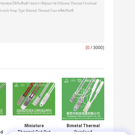
(
0
/ 3000)
Miniature
Bimetal Thermal
ad
Thermal Cut Out
Overload