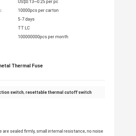
US$0.13~0.25 per pc
s:
10000pcs per carton
5-7 days
TT LC
100000000pcs per month
metal Thermal Fuse
tion switch
,
resettable thermal cutoff switch
are sealed firmly, small internal resistance, no noise