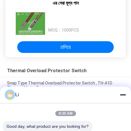
এর সেরা মূল্য পান
MOQ：
1000PCS
চালিয়ে
Thermal Overload Protector Switch
Snap Type Thermal Overload Protector Switch , TH-A1D
Thermal Motor Protector
Li
Plastic Case Thermal Protection Switch Normally Open Type
For Lighting Devices
8:35 AM
High Sensitive Thermal Overload Protector Switch Resettable
Thermal Fuse Protectors
Good day, what product are you looking for?