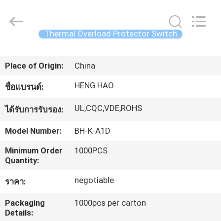
Dongguan
Heng
Hao
Electric
Co.,
Thermal Overload Protector Switch
Ltd.
All
บ้าน
Rights
Reserved.
Place of Origin:
China
HENG HAO
ชื่อแบรนด์:
ผลิตภัณฑ์
UL,CQC,VDE,ROHS
ได้รับการรับรอง:
แสดง
Model Number:
BH-K-A1D
VR
Minimum Order
1000PCS
Quantity:
negotiable
เกี่ยว
ราคา:
Packaging
1000pcs per carton
กับ
Details: