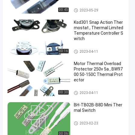
17AM Thermal Protector
00:45
2023-05-29
Ksd301 Snap Action Ther
mostat , Thermal Limited
Temperature Controller S
witch
KSD301 Bimetal Thermostat
00:16
2023-04-11
Motor Thermal Overload
Protector 250v 5a , BW97
00 50-150C Thermal Prot
ector
KSD301 Bimetal Thermostat
00:30
2023-04-11
BH-TB02B-B8D Mini Ther
mal Switch
Mini Thermal Switch
2023-02-23
00:06